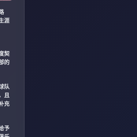
路
生涯
度契
部的
球队
，且
补充
给予
俱乐