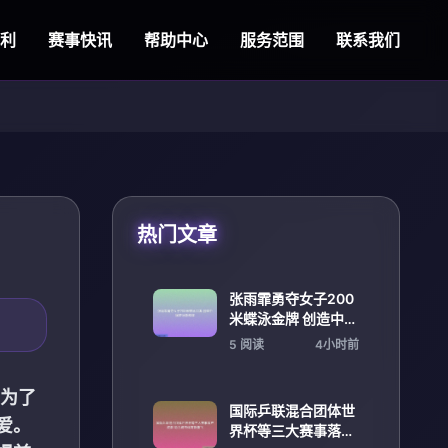
永利
赛事快讯
帮助中心
服务范围
联系我们
热门文章
张雨霏勇夺女子200
米蝶泳金牌 创造中国
游泳新辉煌
5 阅读
4小时前
成为了
国际乒联混合团体世
爱。
界杯等三大赛事落户