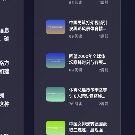
线上观赛新潮流
65 阅读
1周前
中国男篮打架视频引
发舆论风暴体育精神
信息
与赛场纪律再受关注
69 阅读
1周前
，确
深度反思
回望2000年全球体
坛巅峰时刻与各项世
略方
界冠军荣耀全景记录
89 阅读
2周前
和建
体育总局授予李坚等
例
518人运动健将称号
进一步推动中国体育
这种
76 阅读
2周前
事业发展
中国女排逆转德国豪
取三连胜，展现强大