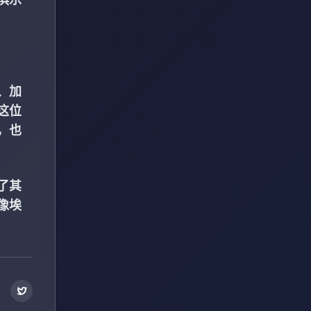
、加
这位
，也
了其
像埃