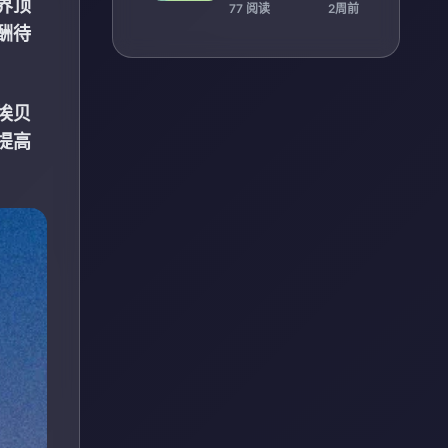
团队凝聚力
界顶
77 阅读
2周前
酬待
埃贝
提高