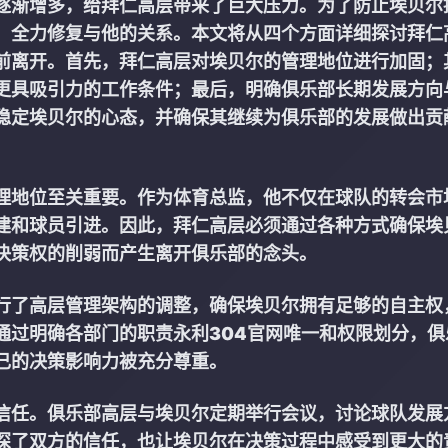
逐渐增多，给拜仁高层带来了巨大压力。为了防止埃贝尔
，全力修复与他的关系。本文将从四个方面详细探讨拜仁
前离开。首先，拜仁高层对埃贝尔的管理地位进行加固；
更具吸引力的工作条件；最后，明确俱乐部长期发展方向
稳定埃贝尔的心态，并确保其继续为俱乐部的发展做出贡
理地位至关重要。作为体育总监，他不仅在球队的转会市
建和球员引进。因此，拜仁高层必须通过各种方式确保埃
决策权的削弱而产生离开俱乐部的念头。
行了高层管理架构的调整，确保埃贝尔拥有足够的自主权
通过明确各部门的职责
永利304官网唯一
和权限划分，俱
己的决策影响力被充分尊重。
信任。俱乐部高层与埃贝尔定期举行会议，讨论球队发展
深了双方的信任，也让埃贝尔在决策过程中感受到更大的