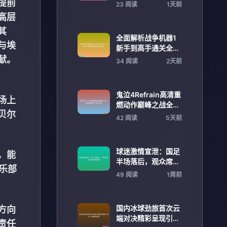
成都 助力城市体育新
提前
23 阅读
1天前
腾飞
高层
其
全面解析战争机器1
与埃
新手到高手通关全流
程实战攻略指南终极
献。
34 阅读
2天前
版本教程
鬼泣4Refrain高清重
场上
燃动作巅峰之战全解
贝尔
析恶魔猎人宿命对决
42 阅读
5天前
球迷激情宣泄：国足
，能
半场落后，观众席现
乐部
“袋鼠玩偶拳击赛”
49 阅读
1周前
国内冰球劲旅首次云
方向
端对决精彩呈现引领
责任